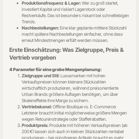
Produktionsfrequenz & Lager:
Wer zu groß startet,
investiert Kapital und riskiert Lagerstock oder
Restverkäufe. Das ist besonders riskant bei schnelllebigen
Trends.
Nachbestellungen:
Eine klar geplante mittlere Stückzahl
macht spätere Nachbestellungen einfacher, ohne dass
erneut Mindestmengen erfüllt werden müssen.
Erste Einschätzung: Was Zielgruppe, Preis &
Vertrieb vorgeben
4 Parameter für eine grobe Mengenplanung:
Zielgruppe und Stil:
Luxusmarken mit hohen
Verkaufspreisen können kleinere Stückzahlen
wirtschaftlich produzieren, während preisorientierte
Urban Brands größere Auflagen benötigen, um über
Skaleneffekte ihre Marge zu sichern.
Vertriebskanal:
Offline-Boutique vs. E-Commerce:
Letzterer braucht initial möglicherweise größere Mengen
wegen Retourenstrategie oder Staffelrabatten.
Produktpreis:
Produkte mit höheren Verkaufspreisen (ab
200 €) lassen sich auch in kleinen Stückzahlen rentabel
produzieren – bei günstigeren Artikeln braucht es mehr