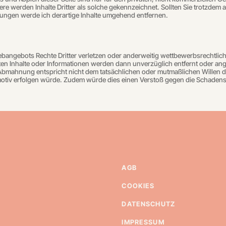
ere werden Inhalte Dritter als solche gekennzeichnet. Sollten Sie trotzde
ungen werde ich derartige Inhalte umgehend entfernen.
Webangebots Rechte Dritter verletzen oder anderweitig wettbewerbsrechtli
en Inhalte oder Informationen werden dann unverzüglich entfernt oder ang
igen Abmahnung entspricht nicht dem tatsächlichen oder mutmaßlichen Wil
tmotiv erfolgen würde. Zudem würde dies einen Verstoß gegen die Schadens
AGB
COOKIES
DATENSCHUTZ
IMPRESSUM