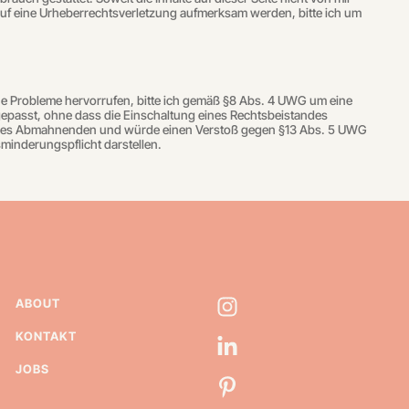
m auf eine Urheberrechtsverletzung aufmerksam werden, bitte ich um
che Probleme hervorrufen, bitte ich gemäß §8 Abs. 4 UWG um eine
epasst, ohne dass die Einschaltung eines Rechtsbeistandes
len des Abmahnenden und würde einen Verstoß gegen §13 Abs. 5 UWG
minderungspflicht darstellen.
ABOUT
KONTAKT
JOBS