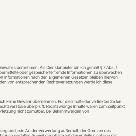
ine Gewähr übernehmen. Als Dienstanbieter bin ich gemäß § 7 Abs. 1
 übermittelte oder gespeicherte fremde Informationen zu überwachen
von Informationen nach den allgemeinen Gesetzen bleiben hiervon
werden von entsprechenden Rechtsverletzungen werde ich diese
auch keine Gewähr übernehmen. Für die Inhalte der verlinkten Seiten
e Rechtsverstöße überprüft. Rechtswidrige Inhalte waren zum Zeitpunkt
sverletzung nicht zumutbar. Bei Bekanntwerden von
eitung und jede Art der Verwertung außerhalb der Grenzen des
uch gestattet. Soweit die Inhalte auf dieser Seite nicht von mir