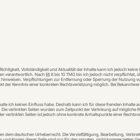
e Richtigkeit, Vollständigkeit und Aktualität der Inhalte kann ich jedoch ke
en verantwortlich. Nach §§ 8 bis 10 TMG bin ich jedoch nicht verpflichtet,
it hinweisen. Verpflichtungen zur Entfernung oder Sperrung der Nutzung 
unkt der Kenntnis einer konkreten Rechtsverletzung möglich. Bei Bekannt
halte ich keinen Einfluss habe. Deshalb kann ich für diese fremden Inhalte 
ich. Die verlinkten Seiten wurden zum Zeitpunkt der Verlinkung auf möglich
 der verlinkten Seiten ist jedoch ohne konkrete Anhaltspunkte einer Recht
iegen dem deutschen Urheberrecht. Die Vervielfältigung, Bearbeitung, Verbr
d Kopien dieser Seite sind nur für den privaten, nicht kommerziellen Gebra