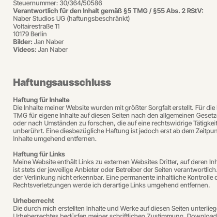
Steuernummer: 30/364/50586
Verantwortlich für den Inhalt gemäß §5 TMG / §55 Abs. 2 RStV:
Naber Studios UG (haftungsbeschränkt)
Voltairestraße 11
10179 Berlin
Bilder:
Jan Naber
Videos:
Jan Naber
Haftungsausschluss
Haftung für Inhalte
Die Inhalte meiner Website wurden mit größter Sorgfalt erstellt. Für di
TMG für eigene Inhalte auf diesen Seiten nach den allgemeinen Gesetz
oder nach Umständen zu forschen, die auf eine rechtswidrige Tätigke
unberührt. Eine diesbezügliche Haftung ist jedoch erst ab dem Zeitp
Inhalte umgehend entfernen.
Haftung für Links
Meine Website enthält Links zu externen Websites Dritter, auf deren In
ist stets der jeweilige Anbieter oder Betreiber der Seiten verantwortl
der Verlinkung nicht erkennbar. Eine permanente inhaltliche Kontrolle
Rechtsverletzungen werde ich derartige Links umgehend entfernen.
Urheberrecht
Die durch mich erstellten Inhalte und Werke auf diesen Seiten unterl
Urheberrechtes bedürfen meiner schriftlichen Zustimmung. Downloads un