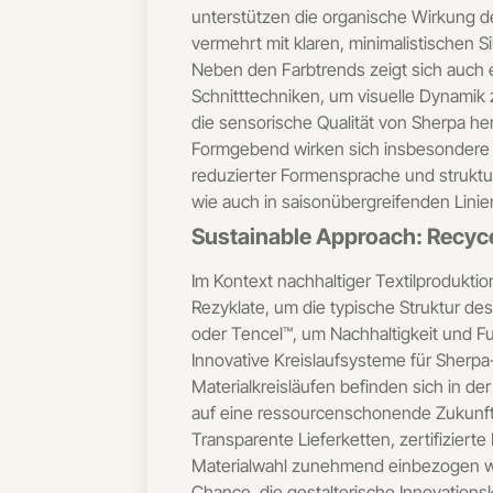
unterstützen die organische Wirkung de
vermehrt mit klaren, minimalistischen S
Neben den Farbtrends zeigt sich auch 
Schnitttechniken, um visuelle Dynamik z
die sensorische Qualität von Sherpa he
Formgebend wirken sich insbesondere cl
reduzierter Formensprache und strukturi
wie auch in saisonübergreifenden Lin
Sustainable Approach: Recyc
Im Kontext nachhaltiger Textilprodukti
Rezyklate, um die typische Struktur d
oder Tencel™, um Nachhaltigkeit und F
Innovative Kreislaufsysteme für Sher
Materialkreisläufen befinden sich in de
auf eine ressourcenschonende Zukunft 
Transparente Lieferketten, zertifiziert
Materialwahl zunehmend einbezogen wer
Chance, die gestalterische Innovation