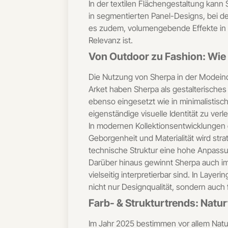
In der textilen Flächengestaltung kan
in segmentierten Panel-Designs, bei de
es zudem, volumengebende Effekte in F
Relevanz ist.
Von Outdoor zu Fashion: Wie 
Die Nutzung von Sherpa in der Modeind
Arket haben Sherpa als gestalterisches 
ebenso eingesetzt wie in minimalistisc
eigenständige visuelle Identität zu verl
In modernen Kollektionsentwicklungen d
Geborgenheit und Materialität wird stra
technische Struktur eine hohe Anpassu
Darüber hinaus gewinnt Sherpa auch im
vielseitig interpretierbar sind. In La
nicht nur Designqualität, sondern auch
Farb- & Strukturtrends: Natu
Im Jahr 2025 bestimmen vor allem Natu