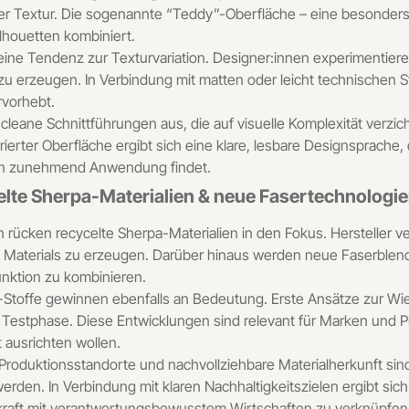
r Textur. Die sogenannte “Teddy”-Oberfläche – eine besonders f
ilhouetten kombiniert.
eine Tendenz zur Texturvariation. Designer:innen experimentier
u erzeugen. In Verbindung mit matten oder leicht technischen St
rvorhebt.
eane Schnittführungen aus, die auf visuelle Komplexität verzic
erter Oberfläche ergibt sich eine klare, lesbare Designsprache, d
ien zunehmend Anwendung findet.
elte Sherpa-Materialien & neue Fasertechnologi
on rücken recycelte Sherpa-Materialien in den Fokus. Herstelle
es Materials zu erzeugen. Darüber hinaus werden neue Faserblen
unktion zu kombinieren.
pa-Stoffe gewinnen ebenfalls an Bedeutung. Erste Ansätze zur 
r Testphase. Diese Entwicklungen sind relevant für Marken und Pr
ausrichten wollen.
e Produktionsstandorte und nachvollziehbare Materialherkunft sind
den. In Verbindung mit klaren Nachhaltigkeitszielen ergibt sic
skraft mit verantwortungsbewusstem Wirtschaften zu verknüpfen