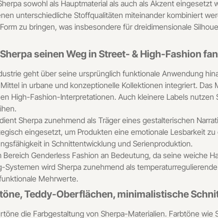
n Sherpa sowohl als Hauptmaterial als auch als Akzent eingesetz
nen unterschiedliche Stoffqualitäten miteinander kombiniert werd
orm zu bringen, was insbesondere für dreidimensionale Silhoue
Sherpa seinen Weg in Street- & High-Fashion fa
ustrie geht über seine ursprünglich funktionale Anwendung hin
Mittel in urbane und konzeptionelle Kollektionen integriert. Das 
hen High-Fashion-Interpretationen. Auch kleinere Labels nutzen
eihen.
ient Sherpa zunehmend als Träger eines gestalterischen Narrativ
tegisch eingesetzt, um Produkten eine emotionale Lesbarkeit zu g
ngsfähigkeit in Schnittentwicklung und Serienproduktion.
 Bereich Genderless Fashion an Bedeutung, da seine weiche Ha
yering-Systemen wird Sherpa zunehmend als temperaturregulierende
 funktionale Mehrwerte.
rtöne, Teddy-Oberflächen, minimalistische Schni
rtöne die Farbgestaltung von Sherpa-Materialien. Farbtöne wie