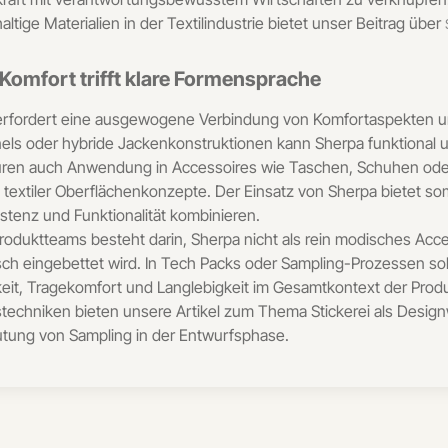
tige Materialien in der Textilindustrie bietet unser Beitrag über
 Komfort trifft klare Formensprache
 erfordert eine ausgewogene Verbindung von Komfortaspekten u
s oder hybride Jackenkonstruktionen kann Sherpa funktional u
ren auch Anwendung in Accessoires wie Taschen, Schuhen oder 
textiler Oberflächenkonzepte. Der Einsatz von Sherpa bietet somi
stenz und Funktionalität kombinieren.
roduktteams besteht darin, Sherpa nicht als rein modisches Acc
ch eingebettet wird. In Tech Packs oder Sampling-Prozessen sollt
eit, Tragekomfort und Langlebigkeit im Gesamtkontext der Prod
stechniken bieten unsere Artikel zum Thema Stickerei als Desig
utung von Sampling in der Entwurfsphase.