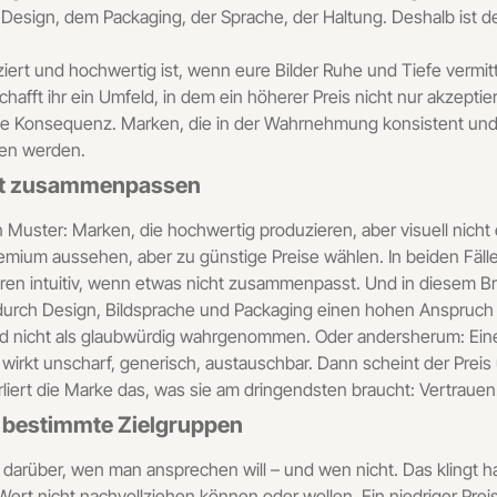
 Design, dem Packaging, der Sprache, der Haltung. Deshalb ist d
ziert und hochwertig ist, wenn eure Bilder Ruhe und Tiefe vermi
hafft ihr ein Umfeld, in dem ein höherer Preis nicht nur akzeptie
che Konsequenz. Marken, die in der Wahrnehmung konsistent un
den werden.
cht zusammenpassen
in Muster: Marken, die hochwertig produzieren, aber visuell nich
remium aussehen, aber zu günstige Preise wählen. In beiden Fäl
üren intuitiv, wenn etwas nicht zusammenpasst. Und in diesem B
 durch Design, Bildsprache und Packaging einen hohen Anspruch 
wird nicht als glaubwürdig wahrgenommen. Oder andersherum: Ein
wirkt unscharf, generisch, austauschbar. Dann scheint der Preis
erliert die Marke das, was sie am dringendsten braucht: Vertrauen
n bestimmte Zielgruppen
darüber, wen man ansprechen will – und wen nicht. Das klingt hart
ert nicht nachvollziehen können oder wollen. Ein niedriger Preis z