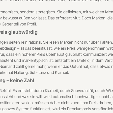
onomisch, sondern strategisch. Sie definieren, mit welchen Mens
hr bewusst außen vor lasst. Das erfordert Mut. Doch Marken, die 
s Gegenteil von Profil.
reis glaubwürdig
en selten rein rational. Sie lesen Marken nicht nur über Fakten
ebdesign – all das beeinflusst, wie ein Preis wahrgenommen wird. 
dafür, dass ein höherer Preis überhaupt glaubhaft kommuniziert w
sistent und markentypisch ist, entsteht ein Umfeld, in dem Ver
Niemand zahlt gerne mehr, wenn er das Gefühl hat, dass etwas nic
rke hat Haltung, Substanz und Klarheit.
g – keine Zahl
 Gefühl. Es entsteht durch Klarheit, durch Souveränität, durch Wi
ie aussieht und was sie will, wirkt automatisch hochwertig – unabh
itionieren wollen, müssen daher nicht zuerst am Preis drehen, s
ganzes System funktioniert, wird ein Premiumpreis verständlich 