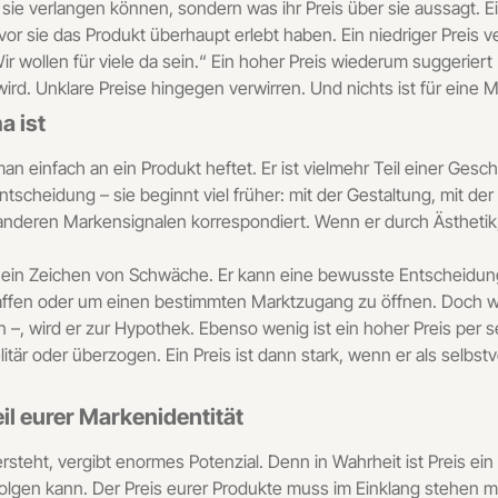
sie verlangen können, sondern was ihr Preis über sie aussagt. Ein 
vor sie das Produkt überhaupt erlebt haben. Ein niedriger Preis ve
 wollen für viele da sein.“ Ein hoher Preis wiederum suggeriert Ex
d. Unklare Preise hingegen verwirren. Und nichts ist für eine Mark
a ist
s man einfach an ein Produkt heftet. Er ist vielmehr Teil einer Gesc
ntscheidung – sie beginnt viel früher: mit der Gestaltung, mit der
n anderen Markensignalen korrespondiert. Wenn er durch Ästhetik,
sch ein Zeichen von Schwäche. Er kann eine bewusste Entscheidun
affen oder um einen bestimmten Marktzugang zu öffnen. Doch w
n –, wird er zur Hypothek. Ebenso wenig ist ein hoher Preis per 
 elitär oder überzogen. Ein Preis ist dann stark, wenn er als selb
il eurer Markenidentität
teht, vergibt enormes Potenzial. Denn in Wahrheit ist Preis ein 
rfolgen kann. Der Preis eurer Produkte muss im Einklang stehen 