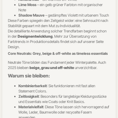
Lime Moss
– ein gelb grüner Farbton mit organischer
Note
Shadow Mauve
– gedämpftes Violett mit urbanem Touch
Diese Farben spiegeln den Zeitgeist wider: eine Sehnsucht nach
Stabilität gepaart mit dem Mut zu Individualität.
Die detaillierte Anwendung solcher Trendfarben beginnt schon
in der
Designentwicklung
. Mehr zur Übersetzung von
Farbtrends in Produktionsdetails findet sich auf unserer Seite
Design.
Core Neutrals: Grey, beige & off-white as timeless essentials
Neutrale Töne bilden das Fundament jeder Winterpalette. Auch
2025 bleiben
beige, grau und off-white
unverzichtbar.
Warum sie bleiben:
Kombinierbarkeit
: Sie funktionieren mit fast allen
Statement Colors.
Zeitlosigkeit
: Besonders für langlebige Kleidungsstücke
und Essentials wie Coats oder Knit Basics.
Materialvielfalt
: Diese Töne lassen sich hervorragend auf
Wolle, Leder, Baumwolle oder recycelte Fasern
anwenden.