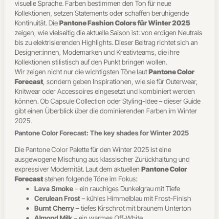
visuelle Sprache. Farben bestimmen den Ton für neue
Kollektionen, setzen Statements oder schaffen beruhigende
Kontinuität. Die
Pantone Fashion Colors für Winter 2025
zeigen, wie vielseitig die aktuelle Saison ist: von erdigen Neutrals
bis zu elektrisierenden Highlights. Dieser Beitrag richtet sich an
Designer:innen, Modemarken und Kreativteams, die ihre
Kollektionen stilistisch auf den Punkt bringen wollen.
Wir zeigen nicht nur die wichtigsten Töne laut
Pantone Color
Forecast
, sondern geben Inspirationen, wie sie für Outerwear,
Knitwear oder Accessoires eingesetzt und kombiniert werden
können. Ob Capsule Collection oder Styling-Idee – dieser Guide
gibt einen Überblick über die dominierenden Farben im Winter
2025.
Pantone Color Forecast: The key shades for Winter 2025
Die Pantone Color Palette für den Winter 2025 ist eine
ausgewogene Mischung aus klassischer Zurückhaltung und
expressiver Modernität. Laut dem aktuellen
Pantone Color
Forecast
stehen folgende Töne im Fokus:
Lava Smoke
– ein rauchiges Dunkelgrau mit Tiefe
Cerulean Frost
– kühles Himmelblau mit Frost-Finish
Burnt Cherry
– tiefes Kirschrot mit braunem Unterton
Almond Milk
– ein warmes Off-White