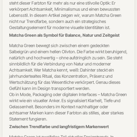
steht dieser Farbton für mehr als nur eine stilvolle Optik: Er
verkörpert Achtsamkeit, Minimalismus und einen bewussten
Lebensstil. In diesem Artikel zeigen wir, warum Matcha Green
nicht nur Trendfarbe, sondern auch ein strategisches
Gestaltungselement für moderne visuelle Identitäten ist.
Matcha Green als Symbol für Balance, Natur und Zeitgeist
Matcha Green bewegt sich zwischen einem gedeckten
Salbeigrün und einem hellen Olivton. Die Farbe wirkt beruhigend,
natürlich und hochwertig – ohne aufdringlich zu sein. Sie steht
sinnbildlich für die Verbindung von Natur und moderner
Achtsamkeit. Wer Matcha kennt, weiß: Dahinter steckt ein
jahrhundertealtes Ritual, das Konzentration, Präsenz und
Wertschätzung für das Wesentliche verkörpert. Genau dieses
Gefühl kann im Design transportiert werden.
Ob in Mode, Packaging oder digitalen Interfaces – Matcha Green
wirkt wie ein visueller Anker. Es signalisiert Klarheit, Tiefe und
Gelassenheit. Besonders im Kontext nachhaltiger oder
achtsamer Marken kann dieser Farbton als stilles, aber starkes
Statement fungieren.
Zwischen Trendfarbe und langfristigem Markenwert
Matcha Green ist zweifellos Teil aktueller Designtrends. In