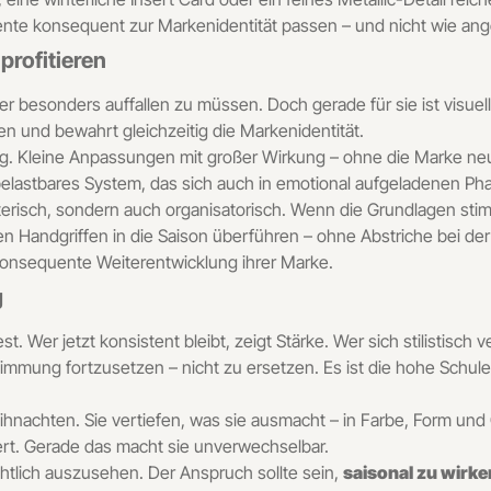
emente konsequent zur Markenidentität passen – und nicht wie ang
rofitieren
r besonders auffallen zu müssen. Doch gerade für sie ist visuel
en und bewahrt gleichzeitig die Markenidentität.
rtig. Kleine Anpassungen mit großer Wirkung – ohne die Marke neu
 belastbares System, das sich auch in emotional aufgeladenen P
alterisch, sondern auch organisatorisch. Wenn die Grundlagen s
 Handgriffen in die Saison überführen – ohne Abstriche bei der 
konsequente Weiterentwicklung ihrer Marke.
g
 Wer jetzt konsistent bleibt, zeigt Stärke. Wer sich stilistisch verl
Stimmung fortzusetzen – nicht zu ersetzen. Es ist die hohe Schul
ihnachten. Sie vertiefen, was sie ausmacht – in Farbe, Form und 
ert. Gerade das macht sie unverwechselbar.
chtlich auszusehen. Der Anspruch sollte sein,
saisonal zu wirken