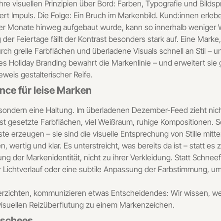
e visuellen Prinzipien über Bord: Farben, Typografie und Bildsp
iert Impuls. Die Folge: Ein Bruch im Markenbild. Kund:innen erleb
 über Monate hinweg aufgebaut wurde, kann so innerhalb wenig
er Feiertage fällt der Kontrast besonders stark auf. Eine Marke,
urch grelle Farbflächen und überladene Visuals schnell an Stil – 
Holiday Branding bewahrt die Markenlinie – und erweitert sie gez
weis gestalterischer Reife.
ance für leise Marken
 sondern eine Haltung. Im überladenen Dezember-Feed zieht nicht
usst gesetzte Farbflächen, viel Weißraum, ruhige Kompositionen
ste erzeugen – sie sind die visuelle Entsprechung von Stille mitte
, wertig und klar. Es unterstreicht, was bereits da ist – statt e
ng der Markenidentität, nicht zu ihrer Verkleidung. Statt Schne
ter Lichtverlauf oder eine subtile Anpassung der Farbstimmung, u
rzichten, kommunizieren etwas Entscheidendes: Wir wissen, wer 
 visuellen Reizüberflutung zu einem Markenzeichen.
ischees