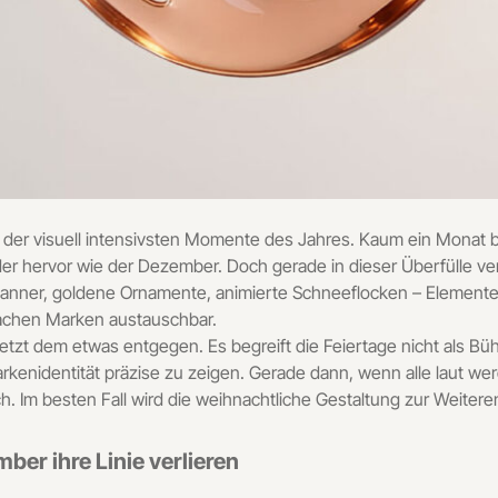
r der visuell intensivsten Momente des Jahres. Kaum ein Monat 
r hervor wie der Dezember. Doch gerade in dieser Überfülle verl
te Banner, goldene Ornamente, animierte Schneeflocken – Element
machen Marken austauschbar.
tzt dem etwas entgegen. Es begreift die Feiertage nicht als Bühn
rkenidentität präzise zu zeigen. Gerade dann, wenn alle laut wer
tsch. Im besten Fall wird die weihnachtliche Gestaltung zur Weite
er ihre Linie verlieren