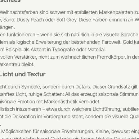
e Weihnachtsfarben sind schwer mit etablierten Markenpaletten z
 Sand, Dusty Peach oder Soft Grey. Diese Farben erinnern an Wi
rängen.
 funktionieren – wenn sie sich natürlich in die visuelle Sprache e
rn als logische Erweiterung der bestehenden Farbwelt. Gold kann
m Beispiel als Akzent in Typografie oder Material.
ollen Verstärker, nicht zum weihnachtlichen Fremdkörper. In de
rkentreu bleibt.
Licht und Textur
ht durch Symbole, sondern durch Details. Dieser Grundsatz gilt
sanftes Licht, ruhige Schatten: All das erzeugt saisonale Stimmun
 saisonale Emotion mit Markenästhetik verbindet.
listisch inszenieren – etwa durch weichere Lichtführung, subtile
cht die Dekoration im Vordergrund steht, sondern die visuelle Q
.
Möglichkeiten für saisonale Erweiterungen. Kleine, bewusst ein
 eine winterliche Insert Card oder ein feines Metallic-Detail reic