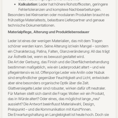
Kalkulation
: Leder hat höhere Rohstoffkosten, geringere
Fehlertoleranzen und komplexe Nachbearbeitungen.
Besonders bei Kleinserien oder modularen Produkten braucht es
frühzeitige Materialtests, belastbare Lieferpartner und genaue
technische Dokumentationen.
Materialpflege, Alterung und Produktlebensdauer
Leder ist eines der wenigen Materialien, das mit dem Tragen
schöner werden kann. Seine Alterung ist kein Mangel – sondern
ein Charakterzug. Patina, Falten, Glanzveränderung: All das trägt
zur Ästhetik bei, wenn es bewusst gestaltet wird.
Die Art der Gerbung, das Finish und die Oberflächenbehandlung
bestimmen maßgeblich, wie ein Lederprodukt altert – und wie
pflegeintensiv es ist. Offenporige Leder wie Anilin oder Nubuk
sind empfindlicher gegenüber Feuchtigkeit und Licht, entwickeln
aber eine besonders organische Optik über die Zeit.
Glattversiegelte Leder sind robuster, wirken dafür oft neutraler.
Für Marken stellt sich damit die Frage: Wollen wir ein Produkt,
das in Würde altert? Oder eines, das möglichst lange „neu“
aussieht? Die Antwort beeinflusst Materialwahl, Design,
Preispunkt – und die Kommunikation mit Kund*innen.
Die Erwartungshaltung an Langlebigkeit ist heute hoch. Doch sie