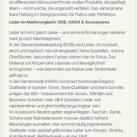
ist differenziert: Konsument*innen wollen Produkte, die gepflegt
altern – nicht solche, die ungenutzt verfallen. Das verlangt eine
klare Haltung im Designprozess: für Patina oder Perfektion.
Leder im Marktvergleich: DOB, HAKA & Accessoires
Leder ist nicht gleich Leder – und seine Anforderungen variieren
stark je nach Marktsegment.
In der Damenoberbekleidung (DOB) wird Leder oft modisch,
leicht und haptisch reizvoll eingesetzt. Feine Qualitäten, weiche
Oberflächen, besondere Farben stehen hier im Fokus. Das
Material soll Körpernähe zulassen und Beweglichkeit
ermöglichen – was besonders bei Nubuk oder Stretchleder
gefragt ist.
In der Herrenmode (HAKA) dominiert funktionale Eleganz.
Glattleder in dunklen Tönen, feste Qualitäten und klare Schnitte
prägen das Bild – insbesondere bei Jacken, Mänteln und
Business-Schuhen. Hier zählt Substanz: Leder soll
repräsentieren und gleichzeitig lange tragbar sein.
Im Accessoire-Bereich gelten eigene Regeln. Taschen, Gürtel,
Schuhe oder Kleinlederwaren müssen deutlich höhere
Belastungen aushalten. Hier kommt häufig pigmentiertes
Glattleder oder speziell gefinishtes Leder zum Einsatz. Struktur,
Kratzfestigkeit, Reißfestigkeit – all das zählt.