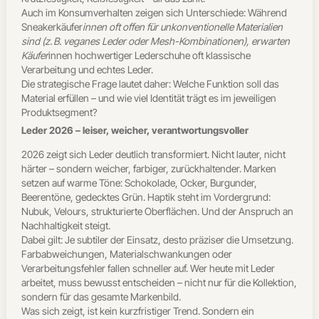
Auch im Konsumverhalten zeigen sich Unterschiede: Während
Sneakerkäufer
innen oft offen für unkonventionelle Materialien
sind (z. B. veganes Leder oder Mesh-Kombinationen), erwarten
Käufer
innen hochwertiger Lederschuhe oft klassische
Verarbeitung und echtes Leder.
Die strategische Frage lautet daher: Welche Funktion soll das
Material erfüllen – und wie viel Identität trägt es im jeweiligen
Produktsegment?
Leder 2026 – leiser, weicher, verantwortungsvoller
2026 zeigt sich Leder deutlich transformiert. Nicht lauter, nicht
härter – sondern weicher, farbiger, zurückhaltender. Marken
setzen auf warme Töne: Schokolade, Ocker, Burgunder,
Beerentöne, gedecktes Grün. Haptik steht im Vordergrund:
Nubuk, Velours, strukturierte Oberflächen. Und der Anspruch an
Nachhaltigkeit steigt.
Dabei gilt: Je subtiler der Einsatz, desto präziser die Umsetzung.
Farbabweichungen, Materialschwankungen oder
Verarbeitungsfehler fallen schneller auf. Wer heute mit Leder
arbeitet, muss bewusst entscheiden – nicht nur für die Kollektion,
sondern für das gesamte Markenbild.
Was sich zeigt, ist kein kurzfristiger Trend. Sondern ein