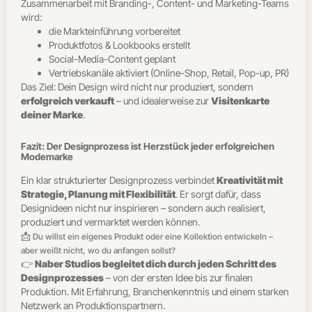
Zusammenarbeit mit Branding-, Content- und Marketing-Teams
wird:
die Markteinführung vorbereitet
Produktfotos & Lookbooks erstellt
Social-Media-Content geplant
Vertriebskanäle aktiviert (Online-Shop, Retail, Pop-up, PR)
Das Ziel: Dein Design wird nicht nur produziert, sondern
erfolgreich verkauft
– und idealerweise zur
Visitenkarte
deiner Marke
.
Fazit: Der Designprozess ist Herzstück jeder erfolgreichen
Modemarke
Ein klar strukturierter Designprozess verbindet
Kreativität mit
Strategie, Planung mit Flexibilität
. Er sorgt dafür, dass
Designideen nicht nur inspirieren – sondern auch realisiert,
produziert und vermarktet werden können.
📩
Du willst ein eigenes Produkt oder eine Kollektion entwickeln –
aber weißt nicht, wo du anfangen sollst?
👉
Naber Studios begleitet dich durch jeden Schritt des
Designprozesses
– von der ersten Idee bis zur finalen
Produktion. Mit Erfahrung, Branchenkenntnis und einem starken
Netzwerk an Produktionspartnern.