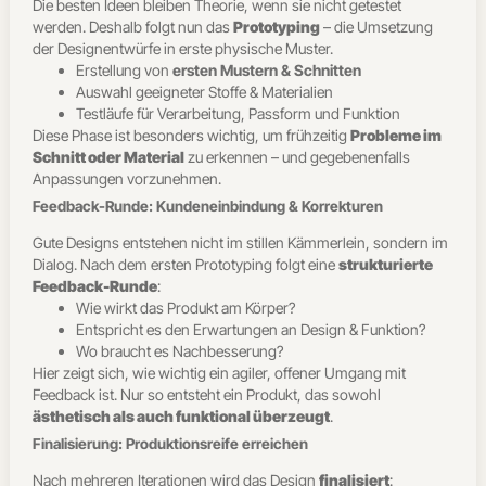
Die besten Ideen bleiben Theorie, wenn sie nicht getestet
werden. Deshalb folgt nun das
Prototyping
– die Umsetzung
der Designentwürfe in erste physische Muster.
Erstellung von
ersten Mustern & Schnitten
Auswahl geeigneter Stoffe & Materialien
Testläufe für Verarbeitung, Passform und Funktion
Diese Phase ist besonders wichtig, um frühzeitig
Probleme im
Schnitt oder Material
zu erkennen – und gegebenenfalls
Anpassungen vorzunehmen.
Feedback-Runde: Kundeneinbindung & Korrekturen
Gute Designs entstehen nicht im stillen Kämmerlein, sondern im
Dialog. Nach dem ersten Prototyping folgt eine
strukturierte
Feedback-Runde
:
Wie wirkt das Produkt am Körper?
Entspricht es den Erwartungen an Design & Funktion?
Wo braucht es Nachbesserung?
Hier zeigt sich, wie wichtig ein agiler, offener Umgang mit
Feedback ist. Nur so entsteht ein Produkt, das sowohl
ästhetisch als auch funktional überzeugt
.
Finalisierung: Produktionsreife erreichen
Nach mehreren Iterationen wird das Design
finalisiert
: