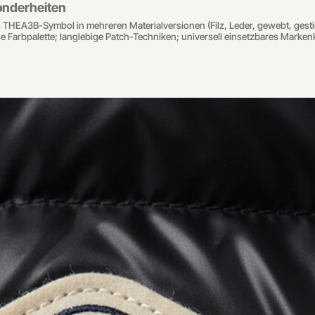
nderheiten
THEA3B-Symbol in mehreren Materialversionen (Filz, Leder, gewebt, gestic
se Farbpalette; langlebige Patch-Techniken; universell einsetzbares Marke