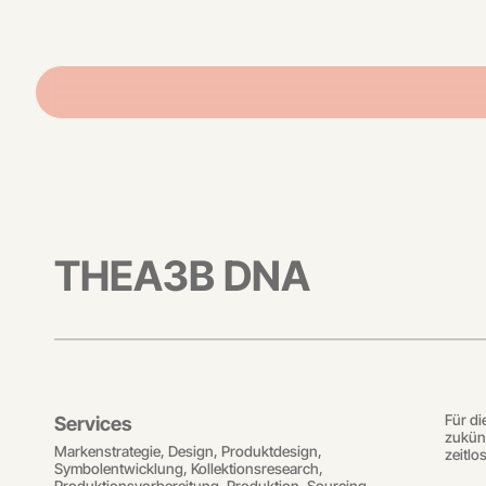
THEA3B DNA
Für di
Services
zukünf
Markenstrategie, Design, Produktdesign,
zeitlo
Symbolentwicklung, Kollektionsresearch,
Produktionsvorbereitung, Produktion, Sourcing,