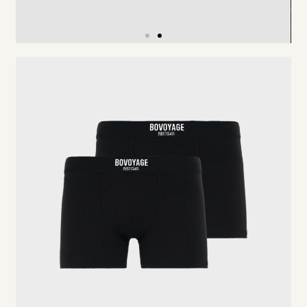
Slide Heading
Lorem ipsum dolor sit amet,
consectetur adipiscing elit. Ut elit
tellus, luctus nec ullamcorper mattis,
pulvinar dapibus leo.
Click Here