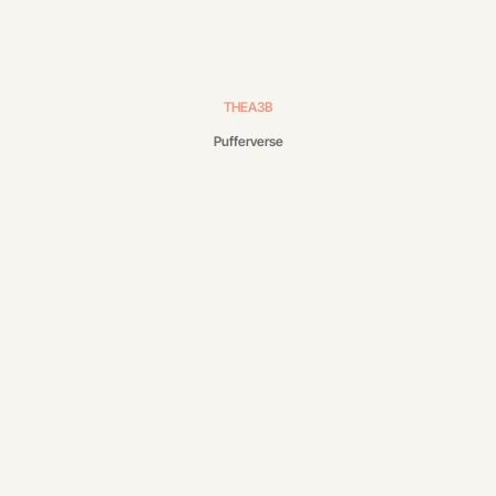
THEA3B
Pufferverse